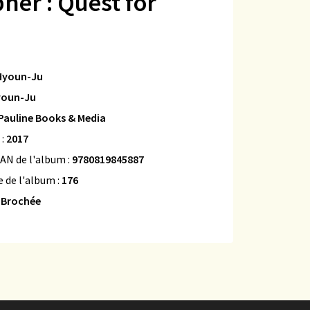
her : Quest for
Hyoun-Ju
youn-Ju
Pauline Books & Media
 :
2017
AN de l'album :
9780819845887
 de l'album :
176
:
Brochée