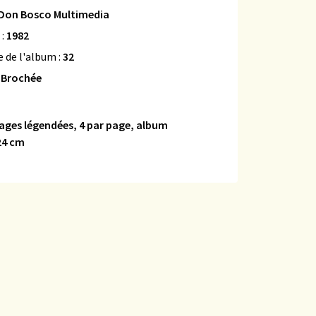
Don Bosco Multimedia
 :
1982
 de l'album :
32
:
Brochée
ages légendées, 4 par page, album
24 cm