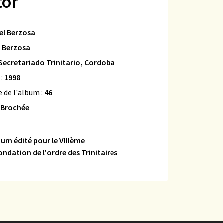
tor
el Berzosa
l Berzosa
Secretariado Trinitario, Cordoba
 :
1998
 de l'album :
46
:
Brochée
bum édité pour le VIIIème
ondation de l'ordre des Trinitaires