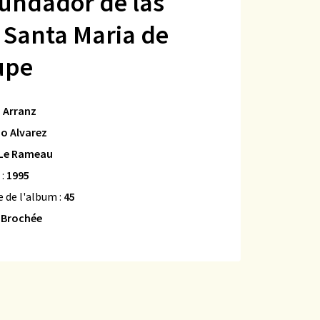
fundador de las
e Santa Maria de
upe
 Arranz
o Alvarez
Le Rameau
 :
1995
 de l'album :
45
:
Brochée