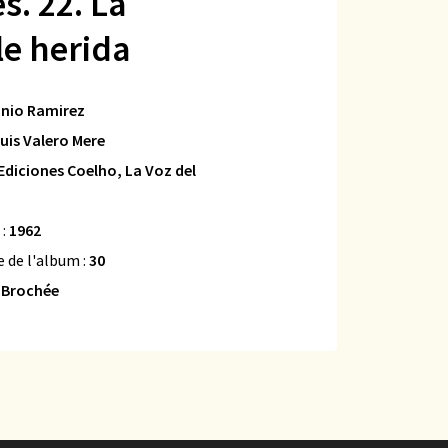
s. 22. La
le herida
nio Ramirez
uis Valero Mere
Ediciones Coelho, La Voz del
 :
1962
 de l'album :
30
:
Brochée