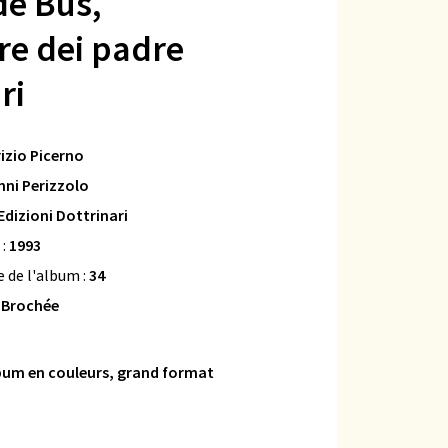
de Bus,
re dei padre
ri
izio Picerno
nni Perizzolo
Edizioni Dottrinari
 :
1993
 de l'album :
34
:
Brochée
bum en couleurs, grand format