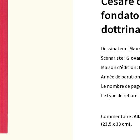
Cesare 
fondato
dottrina
Dessinateur :
Maur
Scénariste :
Giova
Maison d'édition :
Année de parution
Le nombre de page
Le type de reliure 
Commentaire :
Al
(23,5 x 33 cm),