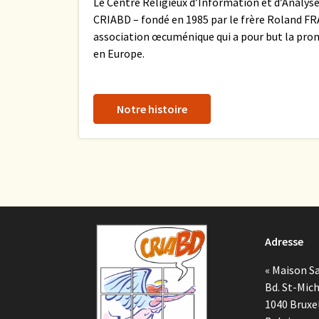
Le Centre Religieux d’Information et d’Analyse
CRIABD – fondé en 1985 par le frère Roland FR
association œcuménique qui a pour but la pro
en Europe.
Notre histoire
Adresse
« Maison Sa
Bd. St-Mich
1040 Bruxe