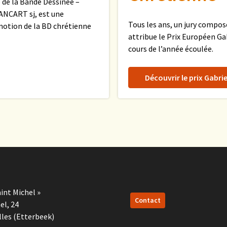
 de la Bande Dessinée –
ANCART sj, est une
Tous les ans, un jury compo
motion de la BD chrétienne
attribue le Prix Européen Ga
cours de l’année écoulée.
Découvrir le prix Gabrie
int Michel »
Contact
el, 24
lles (Etterbeek)