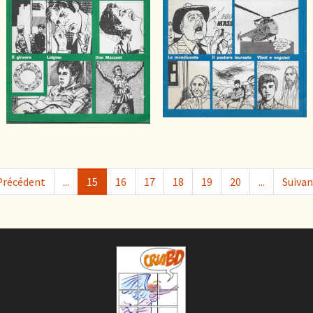
Précédent
...
15
16
17
18
19
20
...
Suivan